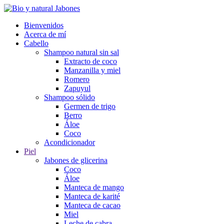
Bienvenidos
Acerca de mí
Cabello
Shampoo natural sin sal
Extracto de coco
Manzanilla y miel
Romero
Zapuyul
Shampoo sólido
Germen de trigo
Berro
Áloe
Coco
Acondicionador
Piel
Jabones de glicerina
Coco
Áloe
Manteca de mango
Manteca de karité
Manteca de cacao
Miel
Leche de cabra