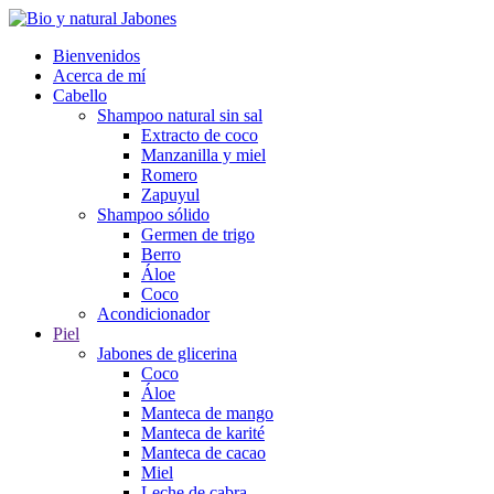
Bienvenidos
Acerca de mí
Cabello
Shampoo natural sin sal
Extracto de coco
Manzanilla y miel
Romero
Zapuyul
Shampoo sólido
Germen de trigo
Berro
Áloe
Coco
Acondicionador
Piel
Jabones de glicerina
Coco
Áloe
Manteca de mango
Manteca de karité
Manteca de cacao
Miel
Leche de cabra