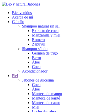
Bienvenidos
Acerca de mí
Cabello
Shampoo natural sin sal
Extracto de coco
Manzanilla y miel
Romero
Zapuyul
Shampoo sólido
Germen de trigo
Berro
Áloe
Coco
Acondicionador
Piel
Jabones de glicerina
Coco
Áloe
Manteca de mango
Manteca de karité
Manteca de cacao
Miel
Leche de cabra