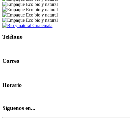
Teléfono
4104 0407
Correo
hola@bioynatural.com
Horario
Lunes - Viernes 9.00 am 5.00 pm
Síguenos en...
© Bio & natural Todos los derechos reservados.